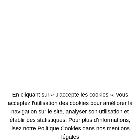
EN
FR
Arrivée de combustibles nucléaires usés en
provenance d’Italie au terminal ferroviaire TN
International de Valognes (Manche)
08/02/2011
COMMUNIQUÉ DE PRESSE
En cliquant sur « J'accepte les cookies », vous
Un emballage de combustibles usés en provenance du site
d’entreposage d’Avogadro à Sallugia (Piémont italien) est arrivé au
acceptez l'utilisation des cookies pour améliorer la
terminal ferroviaire de Valognes desservant l’usine d’AREVA à La
navigation sur le site, analyser son utilisation et
Hague, le 8 février 2011 à 12h05.
établir des statistiques. Pour plus d’informations,
Ces éléments combustibles usés seront traités afin de séparer les
lisez notre Politique Cookies dans nos mentions
matières recyclables et de conditionner les déchets ultimes qui seront
retournés en Italie.
légales