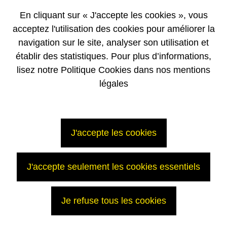
organique de 7,1 %.
En cliquant sur « J'accepte les cookies », vous
A plus de 9 milliards d'euros, le chiffre d'affaires du groupe a bénéficié
acceptez l'utilisation des cookies pour améliorer la
de la robustesse des activités récurrentes et d'éléments plus
conjoncturels, tels que des volumes de ventes d'uranium
navigation sur le site, analyser son utilisation et
exceptionnellement élevés.
établir des statistiques. Pour plus d’informations,
Cette croissance démontre la solidité de notre marché, malgré une
lisez notre Politique Cookies dans nos mentions
conjoncture défavorable, et l'adéquation de nos offres commerciales
légales
avec les besoins de nos clients.
Forts de cette dynamique, nous poursuivons le redressement du groupe
afin d'assurer de façon pérenne l’autofinancement de nos
investissements. »
J'accepte les cookies
En savoir plus
Le communiqué de presse intégral (pdf)
J'accepte seulement les cookies essentiels
Contacts
Je refuse tous les cookies
Service de presse AREVA :
Julien Duperray / Katherine Berezowskyj / Aurélie Grange / Jérôme
Rosso