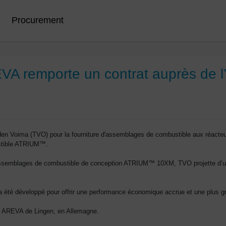
e
Procurement
VA remporte un contrat auprès de l’
uden Voima (TVO) pour la fourniture d'assemblages de combustible aux réacteurs
ustible ATRIUM™.
assemblages de combustible de conception ATRIUM™ 10XM, TVO projette d’uti
 a été développé pour offrir une performance économique accrue et une plus gra
e AREVA de Lingen, en Allemagne.