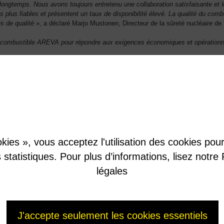
longtemps. Nous avons toujours entretenu une collaboration satisfaisante et 
plus fiables et présentent un taux de disponibilité élevé. La qualité du combu
s de qualité
», a déclaré Marjo Mustonen, Directeur de la sûreté nucléaire d
ombustible AREVA pour répondre aux exigences économiques et opérationnell
e / Jérôme Rosso
 pour les autres demandes 01 34 96 00 00)
kies », vous acceptez l'utilisation des cookies pour 
es statistiques. Pour plus d’informations, lisez not
légales
J'accepte seulement les cookies essentiels