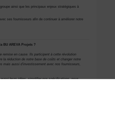
groupe ainsi que les principaux enjeux stratégiques à
ec ses fournisseurs afin de continuer à améliorer notre
r la BU AREVA Projets ?
 remise en cause. Ils participent à cette révolution
 la réduction de notre base de coûts et changer notre
nes mais aussi d’investissement avec nos fournisseurs,
ssi leurs idées, simplifier nos spécifications, nous
des projets et des usines plus vite, moins chers, en
t.