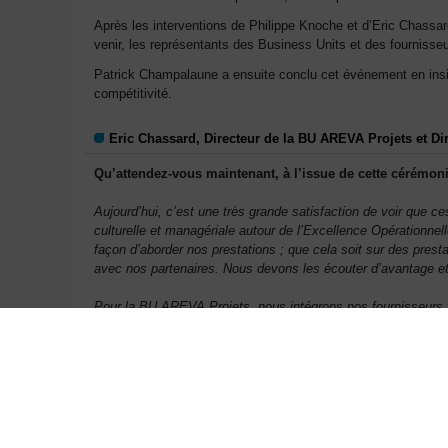
Après les interventions de Philippe Knoche et d’Eric Chassar
venir, les représentants des Business Units et des fournisseu
Patrick Champalaune a ensuite conclu cet événement en insis
compétitivité.
Eric Chassard, Directeur de la BU AREVA Projets et Di
Qu’attendez-vous maintenant, à l’issue de cette cérémoni
Aujourd’hui, c’est une très grande satisfaction de voir que 
culturelle et managériale autour de l’Excellence Opérationn
façon d’aborder nos prestations ; que cela soit sur des pres
avec nos partenaires. Nous devons les écouter d’avantage et 
Pour la BU AREVA Projets, nous intégrons nos fournisseurs t
adapter à leurs contraintes ; ce qui n’était pas forcément le
intégrant les bons partenaires, souvent dans des schémas in
Antoine Troesch, Directeur de la BU Chimie - Enrichi
Que veut dire pour vous un fournisseur sélectionné pour