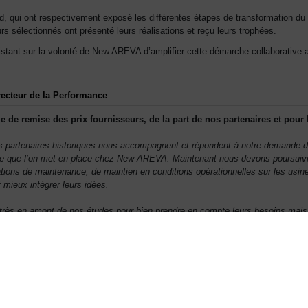
d, qui ont respectivement exposé les différentes étapes de transformation du 
rs sélectionnés ont présenté leurs réalisations et reçu leurs trophées.
tant sur la volonté de New AREVA d’amplifier cette démarche collaborative av
recteur de la Performance
e de remise des prix fournisseurs, de la part de nos partenaires et pou
ces partenaires historiques nous accompagnent et répondent à notre demande de
elle que l’on met en place chez New AREVA. Maintenant nous devons poursuivre
tations de maintenance, de maintien en conditions opérationnelles sur les usi
mieux intégrer leurs idées.
rès en amont de nos études pour bien prendre en compte leurs besoins mais au
 cas historiquement. Cela nous permettra de faire plus avec moins, de réaliser 
dustriels beaucoup plus créatifs que ceux que nous avons pu faire auparavan
ssement
 son Excellence Opérationnelle ?