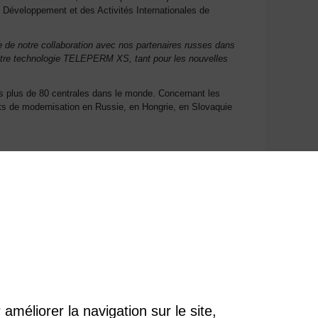
u Développement et des Activités Internationales de
e de notre collaboration avec nos partenaires russes dans
notre technologie TELEPERM XS, tant pour les nouvelles
s plus de 80 centrales dans le monde. Concernant les
ts de modernisation en Russie, en Hongrie, en Slovaquie
/392M et a été connectée au réseau en 2016. Elle dispose
améliorer la navigation sur le site,