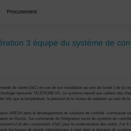
e
Procurement
nération 3 équipé du système de co
e de sûreté (I&C) en vue de son installation au sein de l'unité 1 de la cen
hnologie éprouvée TELEPERM XS, ce système répond aux cahiers des charges l
és tels que la température, la pression et le niveau de radiation au sein de l
 avec AREVA dans le développement de solutions de contrôle –commande tant 
itation en Russie. Sur commande de l'intégrateur russe du système de contrô
ovoronezh-2 et des composants d’I&C pour la modernisation des unités 3 et 4 d
e fructueuse de projets internationaux à venir dans le domaine de systèmes 