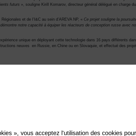
ients futurs
», souligne Kirill Komarov, directeur général délégué en charge d
s Régionales et de l’I&C au sein d’AREVA NP, «
Ce projet souligne la poursuit
 démontre notre capacité à équiper les réacteurs de conception russe avec 
périence unique en déployant cette technologie dans 16 pays différents dan
ructions neuves en Russie, en Chine ou en Slovaquie, et effectué des proje
uatre réacteurs à eau pressurisée. La première unité est de type VVER-1200
ée dans le Sud-ouest de la Russie.
kies », vous acceptez l'utilisation des cookies pour 