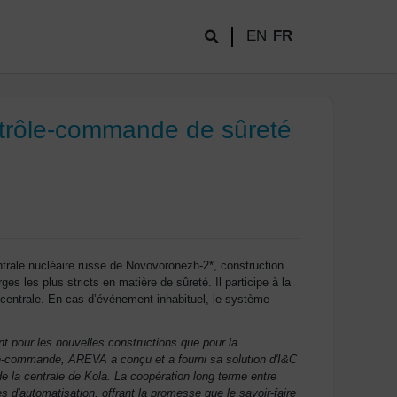
EN
FR
ntrôle-commande de sûreté
trale nucléaire russe de Novovoronezh-2*, construction
es plus stricts en matière de sûreté. Il participe à la
a centrale. En cas d’événement inhabituel, le système
pour les nouvelles constructions que pour la
le-commande, AREVA a conçu et a fourni sa solution d'I&C
e la centrale de Kola. La coopération long terme entre
d'automatisation, offrant la promesse que le savoir-faire