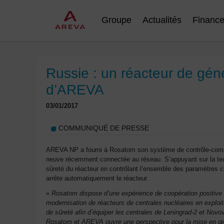
Groupe
Actualités
Financ
Russie : un réacteur de gé
d’AREVA
03/01/2017
COMMUNIQUÉ DE PRESSE
AREVA NP a fourni à Rosatom son système de contrôle-command
neuve récemment connectée au réseau. S’appuyant sur la tec
sûreté du réacteur en contrôlant l’ensemble des paramètres cl
arrête automatiquement le réacteur.
«
Rosatom dispose d’une expérience de coopération positive
modernisation de réacteurs de centrales nucléaires en explo
de sûreté afin d’équiper les centrales de Leningrad-2 et Nov
Rosatom et AREVA ouvre une perspective pour la mise en œuvr